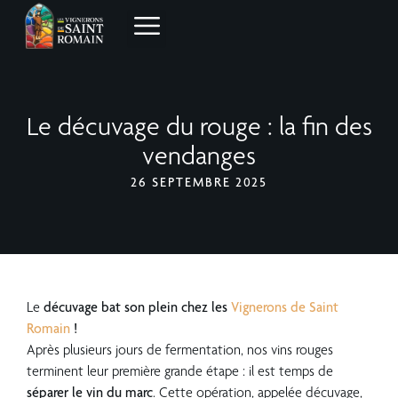
Le décuvage du rouge : la fin des
vendanges
26 SEPTEMBRE 2025
Le
décuvage bat son plein chez les
Vignerons de Saint
Romain
!
Après plusieurs jours de fermentation, nos vins rouges
terminent leur première grande étape : il est temps de
séparer le vin du marc
. Cette opération, appelée décuvage,