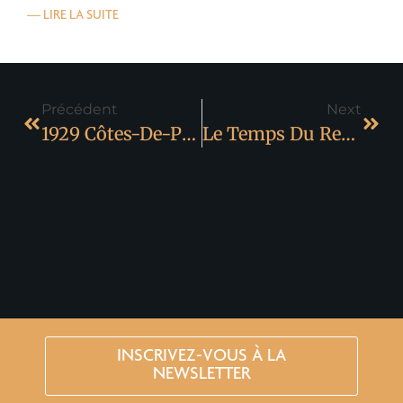
— LIRE LA SUITE
Précédent
Next
1929 Côtes-De-Provence Rouge : Un Millésime D’Exception Médaillé D’Or
Le Temps Du Repos Dans Nos Vignobles : La Période De Dormance
INSCRIVEZ-VOUS À LA
NEWSLETTER